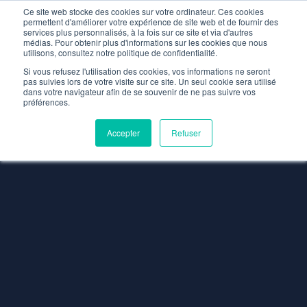
Ce site web stocke des cookies sur votre ordinateur. Ces cookies
FOCUS
permettent d'améliorer votre expérience de site web et de fournir des
services plus personnalisés, à la fois sur ce site et via d'autres
médias. Pour obtenir plus d'informations sur les cookies que nous
utilisons, consultez notre politique de confidentialité.
Si vous refusez l'utilisation des cookies, vos informations ne seront
pas suivies lors de votre visite sur ce site. Un seul cookie sera utilisé
dans votre navigateur afin de se souvenir de ne pas suivre vos
préférences.
Accepter
Refuser