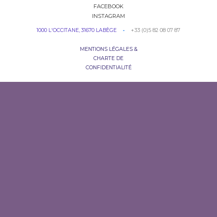
FACEBOOK
INSTAGRAM
+33 (0)5 82 08 07 87
1000 L'OCCITANE, 31670 LABÈGE
-
MENTIONS LÉGALES &
CHARTE DE
CONFIDENTIALITÉ